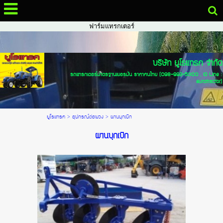
จำหน่ายรถไถ แทรกเตอร์ รถฟาร์มแทรกเตอร์ แทรกเตอร์ฟอร์ด รถไถฟอร์ด นำ
เข้า
รถไถ, รถไถฟอร์ด, ขายรถไถ, จำหน่ายรถไถ, แทรกเตอร์, รถแทรกเตอร์, รถ
ฟาร์มแทรกเตอร์
บริษัท ยูโรแทรค จำกัด
รถแทรกเตอร์มาตรฐานเยอรมัน ราคาคนไทย (098-992-5000 , ID Line :
eurotractor)
ยูโรแทรค
>
อุปกรณ์ต่อพวง
>
ผานบุกเบิก
ผานบุกเบิก