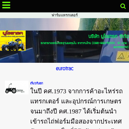
จำหน่ายรถไถ แทรกเตอร์ รถฟาร์มแทรกเตอร์ แทรกเตอร์ฟอร์ด รถไถฟอร์ด นำ
เข้า
รถไถ, รถไถฟอร์ด, ขายรถไถ, จำหน่ายรถไถ, แทรกเตอร์, รถแทรกเตอร์, รถ
ฟาร์มแทรกเตอร์
บริษัท ยูโรแทรค จำกัด
รถแทรกเตอร์มาตรฐานเยอรมัน ราคาคนไทย (098-992-5000 , ID Line :
eurotractor)
eurotrac
เกี่ยวกับเรา
ในปี คศ.1973 จากการค้าอะไหร่รถ
แทรกเตอร์ และอุปกรณ์การเกษตร
จนมาถึงปี คศ.1987 ได้เริ่มต้นนำ
เข้ารถไถ่ฟอร์มมือสองจากประเทศ